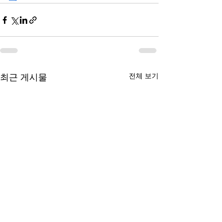
전체 보기
최근 게시물