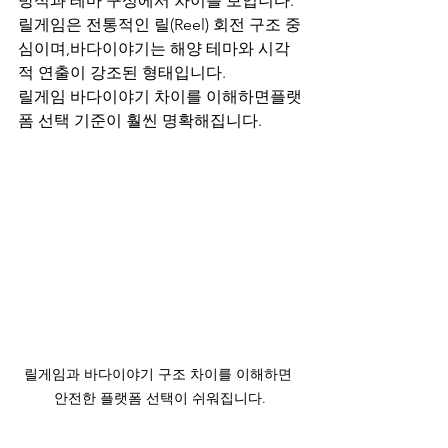
방식과 테마 구성에서 차이를 보입니다.
릴게임은 전통적인 릴(Reel) 회전 구조 중
심이며,바다이야기는 해양 테마와 시각
적 연출이 강조된 형태입니다.
릴게임 바다이야기 차이를 이해하면플랫
폼 선택 기준이 훨씬 명확해집니다.
릴게임과 바다이야기 구조 차이를 이해하면 
안전한 플랫폼 선택이 쉬워집니다.