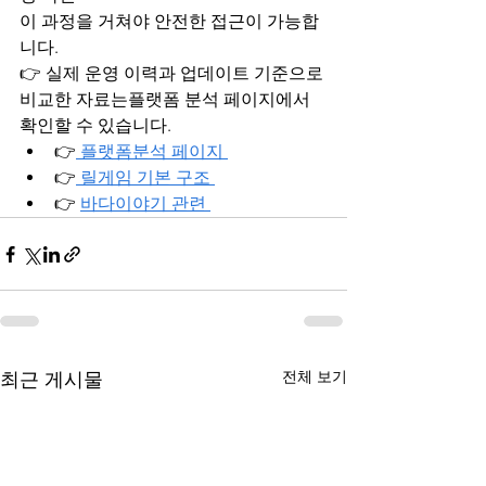
이 과정을 거쳐야 안전한 접근이 가능합
니다.
👉 실제 운영 이력과 업데이트 기준으로 
비교한 자료는플랫폼 분석 페이지에서 
확인할 수 있습니다.
👉
 플랫폼분석 페이지 
👉
 릴게임 기본 구조 
👉 
바다이야기 관련 
전체 보기
최근 게시물