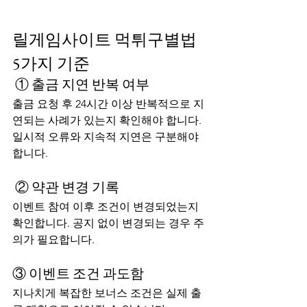
릴게임사이트 먹튀구별법 
5가지 기준
 ① 출금 지연 반복 여부
출금 요청 후 24시간 이상 반복적으로 지
연되는 사례가 있는지 확인해야 합니다. 
일시적 오류와 지속적 지연은 구분해야 
합니다.
 ② 약관 변경 기록
이벤트 참여 이후 조건이 변경되었는지 
확인합니다. 공지 없이 변경되는 경우 주
의가 필요합니다.
③ 이벤트 조건 과도함
지나치게 복잡한 보너스 조건은 실제 출