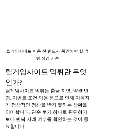
릴게임사이트 이용 전 반드시 확인해야 할 먹
튀 점검 기준
릴게임사이트 먹튀란 무엇
인가?
릴게임사이트 먹튀는 출금 지연, 약관 변
경, 이벤트 조건 악용 등으로 인해 이용자
가 정상적인 정산을 받지 못하는 상황을 
의미합니다. 단순 후기 하나로 판단하기
보다 반복 사례 여부를 확인하는 것이 중
요합니다.